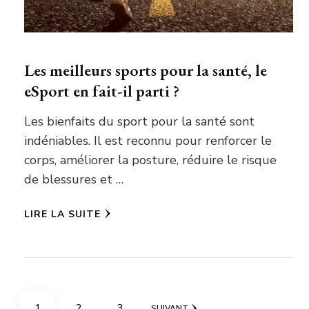
Les meilleurs sports pour la santé, le
eSport en fait-il parti ?
Les bienfaits du sport pour la santé sont
indéniables. Il est reconnu pour renforcer le
corps, améliorer la posture, réduire le risque
de blessures et …
LIRE LA SUITE
Pagination
PAGE
PAGE
PAGE
1
2
3
SUIVANT