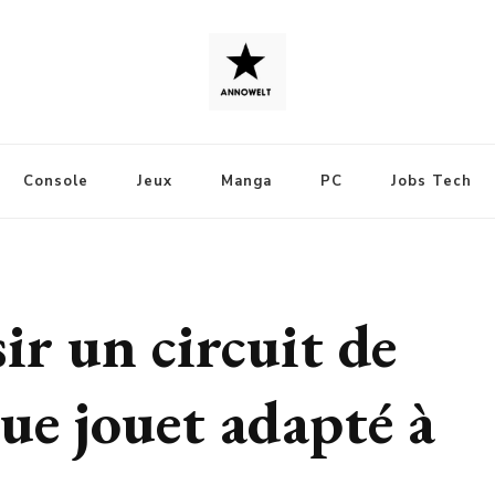
Console
Jeux
Manga
PC
Jobs Tech
r un circuit de
que jouet adapté à