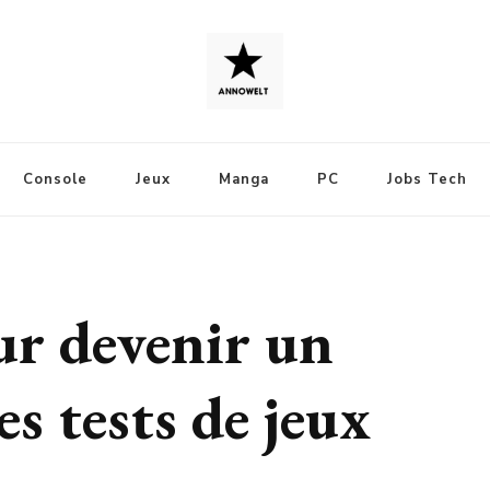
Console
Jeux
Manga
PC
Jobs Tech
ur devenir un
es tests de jeux