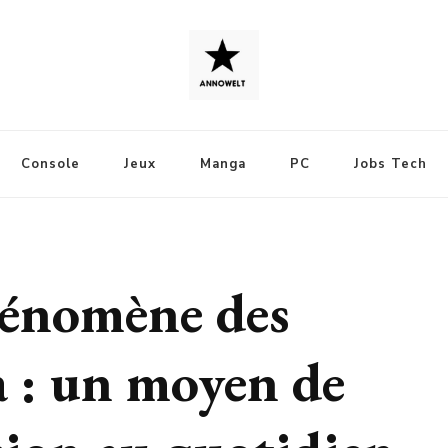
Console
Jeux
Manga
PC
Jobs Tech
hénomène des
 : un moyen de